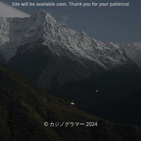
Site will be available soon. Thank you for your patience!
© カジノグラマー 2024