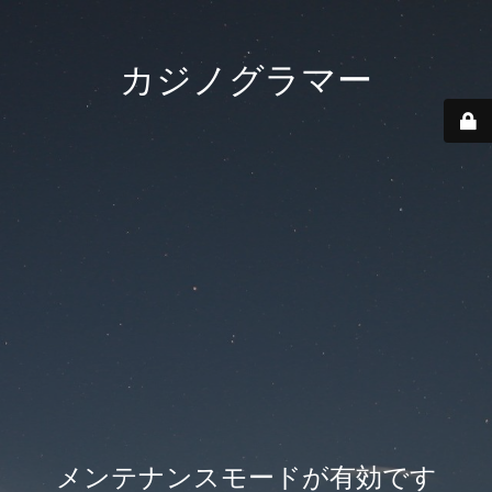
カジノグラマー
メンテナンスモードが有効です