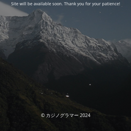
Site will be available soon. Thank you for your patience!
© カジノグラマー 2024