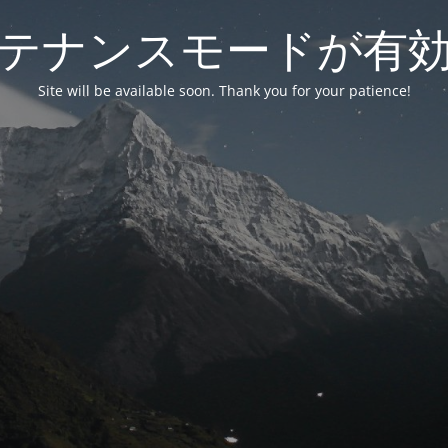
テナンスモードが有
Site will be available soon. Thank you for your patience!