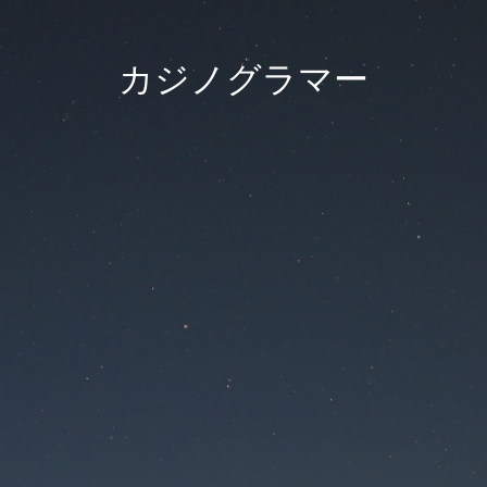
カジノグラマー