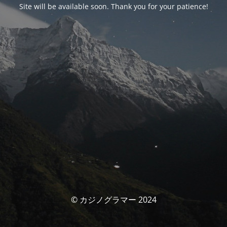
Site will be available soon. Thank you for your patience!
© カジノグラマー 2024