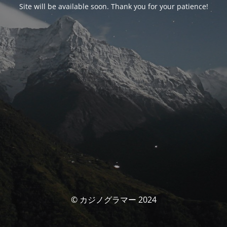
Site will be available soon. Thank you for your patience!
© カジノグラマー 2024