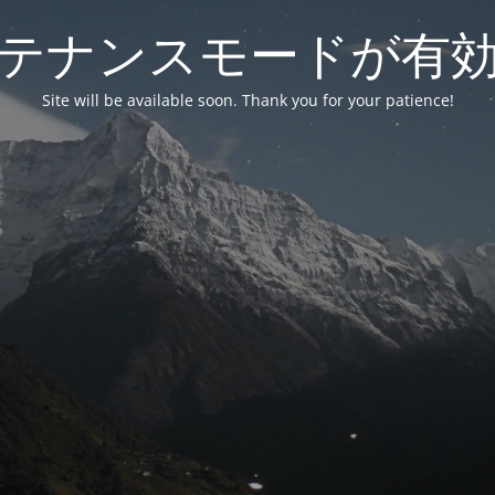
テナンスモードが有
Site will be available soon. Thank you for your patience!