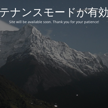
テナンスモードが有
Site will be available soon. Thank you for your patience!