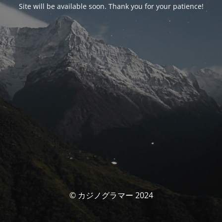
Site will be available soon. Thank you for your patience!
© カジノグラマー 2024