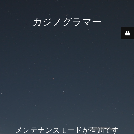
カジノグラマー
メンテナンスモードが有効です