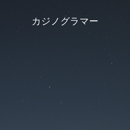
カジノグラマー