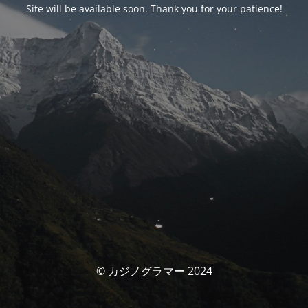
Site will be available soon. Thank you for your patience!
© カジノグラマー 2024